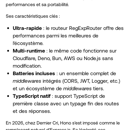
performances et sa portabilité.
Ses caractéristiques clés :
Ultra-rapide
: le routeur RegExpRouter offre des
performances parmi les meilleures de
l'écosystème.
Multi-runtime
: le même code fonctionne sur
Cloudflare, Deno, Bun, AWS ou Node.js sans
modification.
Batteries incluses
: un ensemble complet de
middlewares
intégrés (CORS, JWT, Logger, etc.)
et un écosystème de
middlewares
tiers.
TypeScript natif
: support TypeScript de
première classe avec un typage fin des routes
et des réponses.
En 2026, chez Dernier Cri, Hono s'est imposé comme le
remplaçant naturel d'Express.js. Sa légèreté, ses