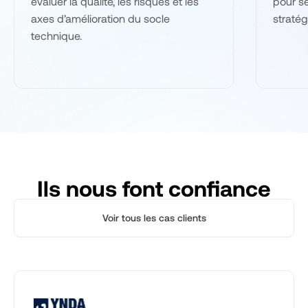
évaluer la qualité, les risques et les
pour s
axes d’amélioration du socle
stratég
technique.
Ils nous font confiance
Voir tous les cas clients