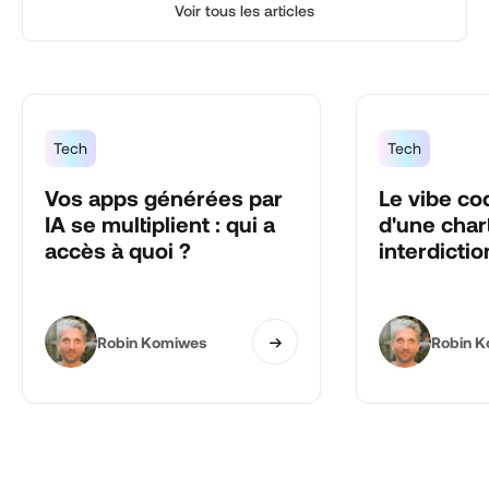
Voir tous les articles
Tech
Tech
Vos apps générées par
Le vibe co
IA se multiplient : qui a
d'une char
accès à quoi ?
interdictio
Robin Komiwes
Robin 