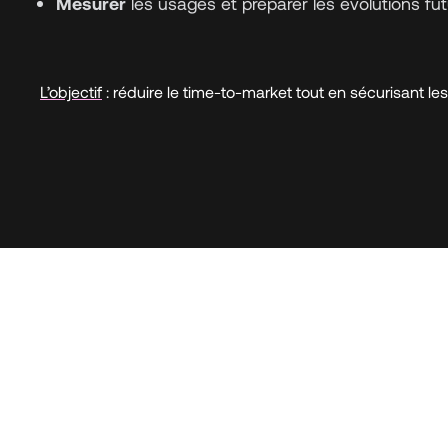
Mesurer
les usages et préparer les évolutions fu
L’objectif
: réduire le time-to-market tout en sécurisant le