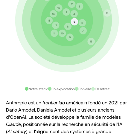
2
3
15
1
19
14
4
13
5
6
12
8
7
11
10
9
16
Notre stack
En exploration
En veille
En retrait
Anthropic
est un
frontier lab
américain fondé en 2021 par
Dario Amodei, Daniela Amodei et plusieurs anciens
d'OpenAI. La société développe la famille de modèles
Claude
, positionnée sur la recherche en sécurité de l'IA
(
AI safety
) et l'alignement des systèmes à grande