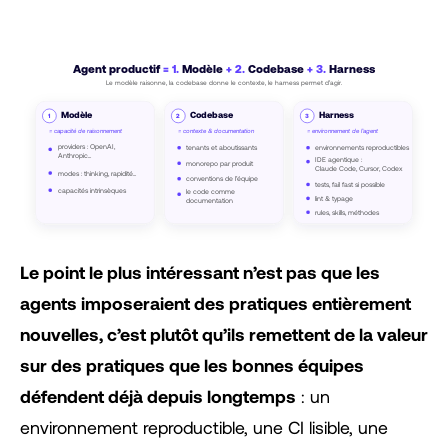
Agent productif
=
1.
Modèle
+ 2.
Codebase
+ 3.
Harness
Le modèle raisonne, la codebase donne le contexte, le harness permet d’agir.
Modèle
Codebase
Harness
1
2
3
= capacité de raisonnement
= contexte & documentation
= environnement de l’agent
providers : OpenAI,
tenants et aboutissants
environnements reproductibles
Anthropic...
IDE agentique :
monorepo par produit
Claude Code, Cursor, Codex
modes : thinking, rapidité...
conventions de l’équipe
tests, fail fast si possible
capacités intrinsèques
le code comme
lint & typage
documentation
rules, skills, méthodes
Le point le plus intéressant n’est pas que les
agents imposeraient des pratiques entièrement
nouvelles, c’est plutôt qu’ils remettent de la valeur
sur des pratiques que les bonnes équipes
défendent déjà depuis longtemps
: un
environnement reproductible, une CI lisible, une