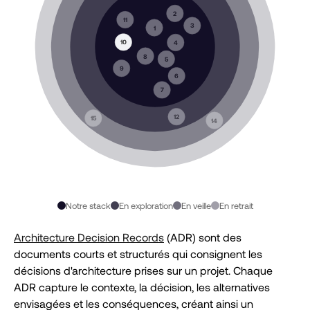
2
11
3
1
10
4
8
5
9
6
7
12
15
14
Notre stack
En exploration
En veille
En retrait
Architecture Decision Records
(ADR) sont des
documents courts et structurés qui consignent les
décisions d'architecture prises sur un projet. Chaque
ADR capture le contexte, la décision, les alternatives
envisagées et les conséquences, créant ainsi un